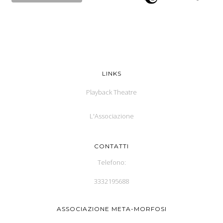
LINKS
Playback Theatre
L'Associazione
CONTATTI
Telefono:
3332195688
ASSOCIAZIONE META-MORFOSI