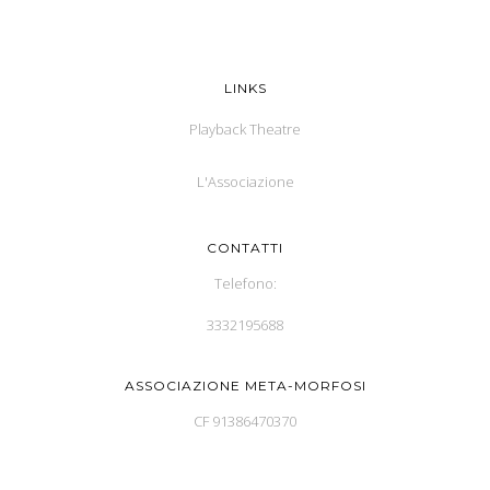
LINKS
Playback Theatre
L'Associazione
CONTATTI
Telefono:
3332195688
ASSOCIAZIONE META-MORFOSI
CF 91386470370