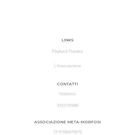
LINKS
Playback Theatre
L'Associazione
CONTATTI
Telefono:
3332195688
ASSOCIAZIONE META-MORFOSI
CF 91386470370